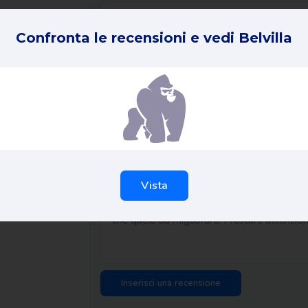
Confronta le recensioni e vedi Belvilla
La tua recensione in 1 frase *
ID dell'ordine *
La vostra esperienza completa *
Vista