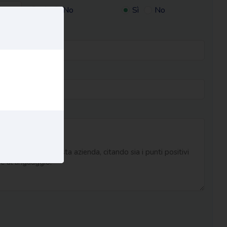
Sì
No
Sì
No