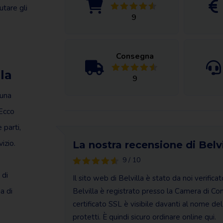
utare gli
9
Consegna
la
9
 una
 Ecco
 parti,
izio.
La nostra recensione di Belvi
9 / 10
 di
Il sito web di Belvilla è stato da noi verific
a di
Belvilla è registrato presso la Camera di Com
certificato SSL è visibile davanti al nome del
protetti. È quindi sicuro ordinare online qui.