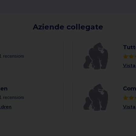
Aziende collegate
Tutt
1 recensioni
Vista
ren
Comf
1 recensioni
ldren
Vista