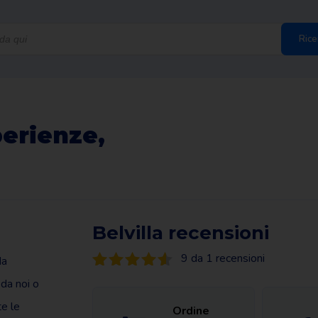
Rice
perienze,
Belvilla recensioni
9 da 1 recensioni
da
 da noi o
te le
Ordine