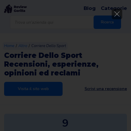
Blog
Categorie
Products
search
Ricerca
/
/
Home
Altro
Corriere Dello Sport
Corriere Dello Sport
Recensioni, esperienze,
opinioni ed reclami
Visita il sito web
Scrivi una recensione
9