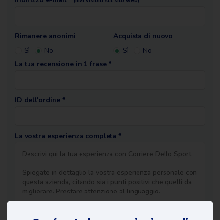
Indirizzo e-mail *
(mai visibili sul sito web)
Rimanere anonimi
Acquista di nuovo
Sì
No
Sì
No
La tua recensione in 1 frase *
ID dell'ordine *
La vostra esperienza completa *