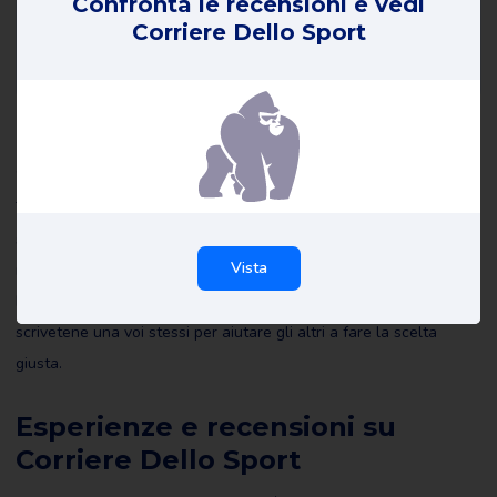
Confronta le recensioni e vedi
Corriere Dello Sport
Recensioni su Corriere Dello
Sport
Tutte le recensioni di Corriere Dello Sport su Review Gorilla sono
scritte da consumatori reali con esperienze reali. Non sono stati
Vista
redatti da noi o da altri e riflettono le esperienze del recensore.
Leggete tutte le recensioni di Corriere Dello Sport e magari
scrivetene una voi stessi per aiutare gli altri a fare la scelta
giusta.
Esperienze e recensioni su
Corriere Dello Sport