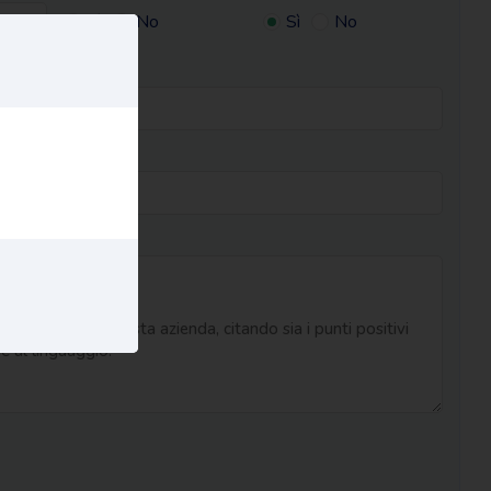
Sì
No
Sì
No