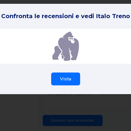
Confronta le recensioni e vedi Italo Treno
La tua recensione in 1 frase *
ID dell'ordine *
La vostra esperienza completa *
Vista