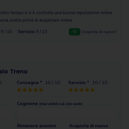
 molto tempo e si è costruito una buona reputazione online.
ona scelta prima di acquistare online.
9 / 10
Servizio
9 / 10
Sì
Acquista di nuovo?
talo Treno
0
Consegna *
10
/ 10
Servizio *
10
/ 10
Cognome
(mai visibili sul sito web)
Rimanere anonimi
Acquista di nuovo