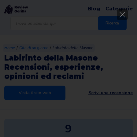
Blog
Categorie
Products
search
Ricerca
/
/
Home
Gita di un giorno
Labirinto della Masone
Labirinto della Masone
Recensioni, esperienze,
opinioni ed reclami
Visita il sito web
Scrivi una recensione
9