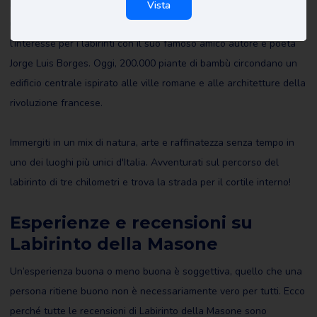
Franco Maria Ricci (che era il proprietario originario dei terreni e li
Vista
usò per esporvi la sua collezione d'arte e letteratura) condivideva
l'interesse per i labirinti con il suo famoso amico autore e poeta
Jorge Luis Borges. Oggi, 200.000 piante di bambù circondano un
edificio centrale ispirato alle ville romane e alle architetture della
rivoluzione francese.
Immergiti in un mix di natura, arte e raffinatezza senza tempo in
uno dei luoghi più unici d'Italia. Avventurati sul percorso del
labirinto di tre chilometri e trova la strada per il cortile interno!
Esperienze e recensioni su
Labirinto della Masone
Un’esperienza buona o meno buona è soggettiva, quello che una
persona ritiene buono non è necessariamente vero per tutti. Ecco
perché tutte le recensioni di Labirinto della Masone sono