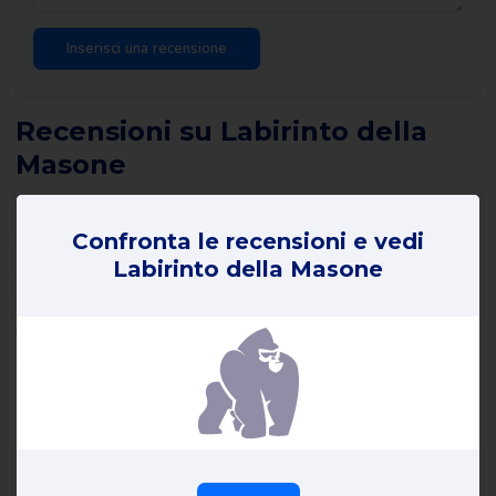
Recensioni su Labirinto della
Masone
Tutte le recensioni di Labirinto della Masone su Review Gorilla
sono scritte da consumatori reali con esperienze reali. Non sono
Confronta le recensioni e vedi
Labirinto della Masone
stati redatti da noi o da altri e riflettono le esperienze del
recensore. Leggete tutte le recensioni di Labirinto della Masone e
magari scrivetene una voi stessi per aiutare gli altri a fare la
scelta giusta.
Informazioni su Labirinto della
Masone