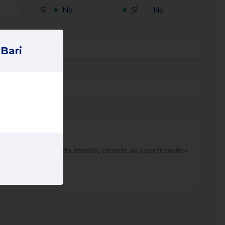
Sì
No
Sì
No
 Bari