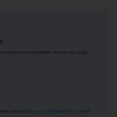
e?
sioni indica che acquisterebbe di nuovo qui. Leggi
?
o
.
ndate quindi sul
sito web di Noleggio Bici a Bari
ed