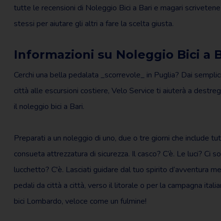
tutte le recensioni di Noleggio Bici a Bari e magari scrivetene
stessi per aiutare gli altri a fare la scelta giusta.
Informazioni su Noleggio Bici a B
Cerchi una bella pedalata _scorrevole_ in Puglia? Dai semplici 
città alle escursioni costiere, Velo Service ti aiuterà a destreg
il noleggio bici a Bari.
Preparati a un noleggio di uno, due o tre giorni che include tut
consueta attrezzatura di sicurezza. Il casco? C’è. Le luci? Ci so
lucchetto? C'è. Lasciati guidare dal tuo spirito d’avventura m
pedali da città a città, verso il litorale o per la campagna italia
bici Lombardo, veloce come un fulmine!