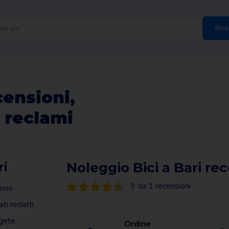
Rice
censioni,
 reclami
ri
Noleggio Bici a Bari re
9 da 1 recensioni
sono
ti redatti
ggete
Ordine