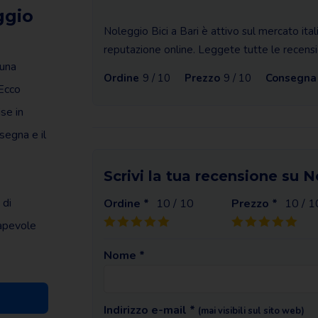
ggio
Noleggio Bici a Bari è attivo sul mercato it
reputazione online. Leggete tutte le recensio
 una
Ordine
9 / 10
Prezzo
9 / 10
Consegna
 Ecco
se in
nsegna e il
Scrivi la tua recensione su N
 di
Ordine *
10
/ 10
Prezzo *
10
/ 1
sapevole
Nome *
Indirizzo e-mail *
(mai visibili sul sito web)