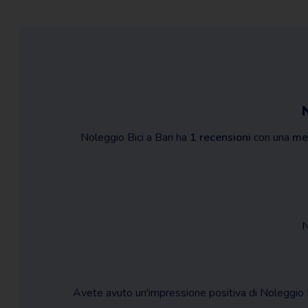
N
Noleggio Bici a Bari ha
1 recensioni
con una
med
N
Avete avuto un'impressione positiva di Noleggio B