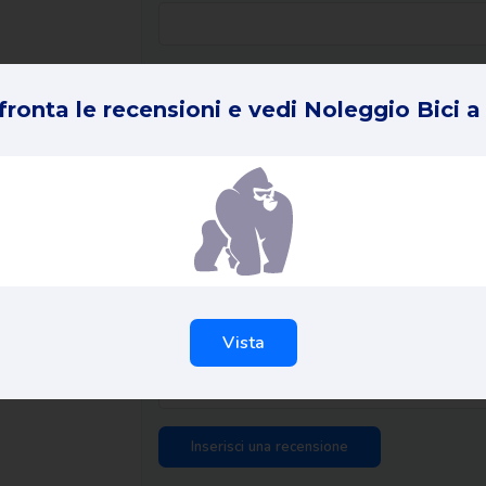
La tua recensione in 1 frase *
ronta le recensioni e vedi Noleggio Bici a
ID dell'ordine *
La vostra esperienza completa *
Vista