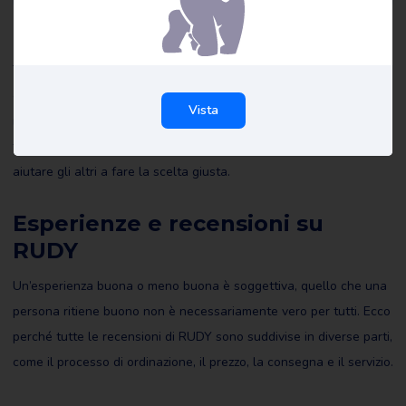
Recensioni su RUDY
Tutte le recensioni di RUDY su Review Gorilla sono scritte da
consumatori reali con esperienze reali. Non sono stati redatti da
Vista
noi o da altri e riflettono le esperienze del recensore. Leggete
tutte le recensioni di RUDY e magari scrivetene una voi stessi per
aiutare gli altri a fare la scelta giusta.
Esperienze e recensioni su
RUDY
Un’esperienza buona o meno buona è soggettiva, quello che una
persona ritiene buono non è necessariamente vero per tutti. Ecco
perché tutte le recensioni di RUDY sono suddivise in diverse parti,
come il processo di ordinazione, il prezzo, la consegna e il servizio.