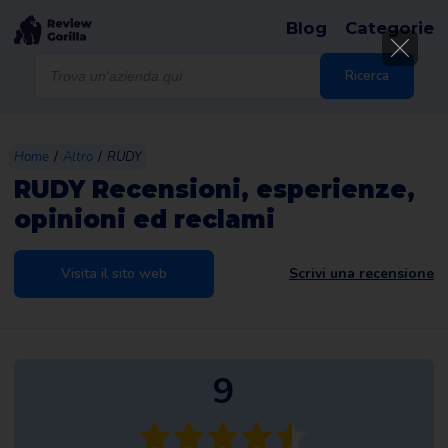
Blog
Categorie
Products
search
Ricerca
/
/
Home
Altro
RUDY
RUDY Recensioni, esperienze,
opinioni ed reclami
Visita il sito web
Scrivi una recensione
9