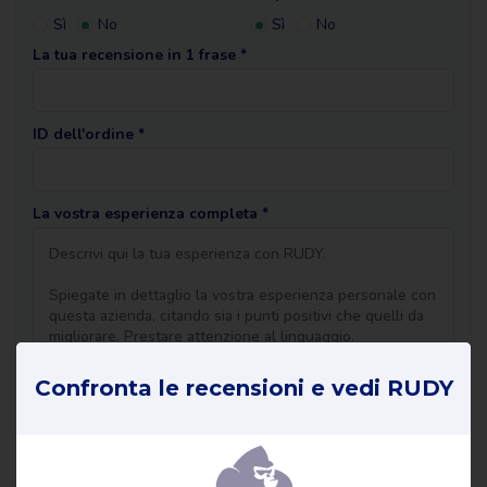
Sì
No
Sì
No
La tua recensione in 1 frase *
ID dell'ordine *
La vostra esperienza completa *
Confronta le recensioni e vedi RUDY