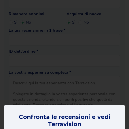
Rimanere anonimi
Acquista di nuovo
Sì
No
Sì
No
La tua recensione in 1 frase *
ID dell'ordine *
La vostra esperienza completa *
Confronta le recensioni e vedi
Terravision