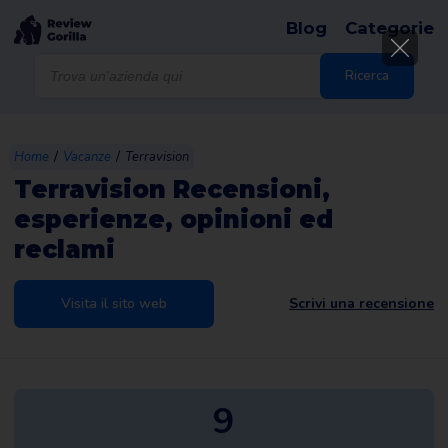
Blog
Categorie
Products
search
Ricerca
/
/
Home
Vacanze
Terravision
Terravision Recensioni,
esperienze, opinioni ed
reclami
Visita il sito web
Scrivi una recensione
9