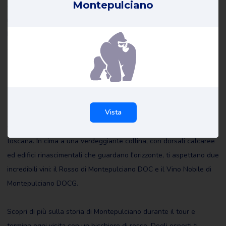
Montepulciano
e riflettono le esperienze del recensore. Leggete tutte le
recensioni di Tour e Degustazione di Vino Nobile di
Montepulciano e magari scrivetene una voi stessi per aiutare gli
altri a fare la scelta giusta.
Informazioni su Tour e
Degustazione di Vino Nobile di
Montepulciano
Vista
Goditi un'esperienza all'insegna dell'italianità in questa tipica città
toscana. In cima a una verdeggiante collina, con dorsali calcaree
ed edifici rinascimentali che guardano l'orizzonte, ti aspettano due
incredibili vini: il Rosso di Montepulciano DOC e il Vino Nobile di
Montepulciano DOCG.
Scopri di più sulla storia di Montepulciano durante il tour e
termina ogni visita con un bicchiere di rosso. Degli esperti ti