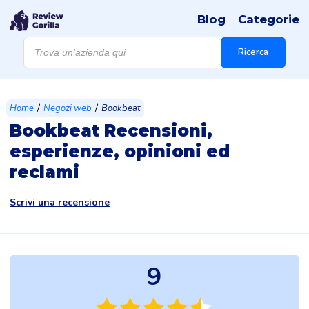
Blog
Categorie
Products
search
Ricerca
/
/
Home
Negozi web
Bookbeat
Bookbeat Recensioni,
esperienze, opinioni ed
reclami
Scrivi una recensione
9