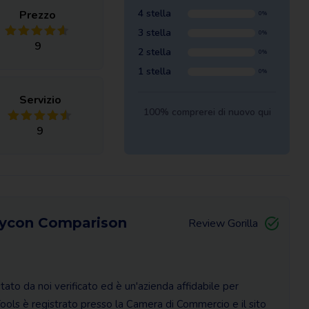
4 stella
Prezzo
0%
3 stella
0%
9
2 stella
0%
1 stella
0%
Servizio
100% comprerei di nuovo qui
9
isycon Comparison
Review Gorilla
ato da noi verificato ed è un'azienda affidabile per
ools è registrato presso la Camera di Commercio e il sito