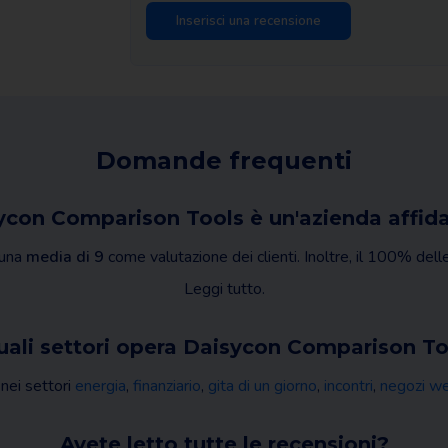
Domande frequenti
ycon Comparison Tools è un'azienda affida
una
media di 9
come valutazione dei clienti. Inoltre, il 100% dell
Leggi tutto.
uali settori opera Daisycon Comparison T
nei settori
energia
,
finanziario
,
gita di un giorno
,
incontri
,
negozi w
Avete letto tutte le recensioni?