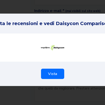
Indirizzo e-mail *
(mai visibili sul sito web)
ta le recensioni e vedi Daisycon Comparis
La tua recensione in 1 frase *
ID dell'ordine *
La vostra esperienza completa *
Vista