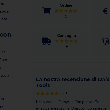
re.
Ordine
magari
9
iusta.
ycon
Consegna
9
 una
 Ecco
o
rezzo, la
La nostra recensione di Da
Tools
9 / 10
 di
Il sito web di Daisycon Comparison Tools è st
ta
effettuare un ordine. Daisycon Comparison T