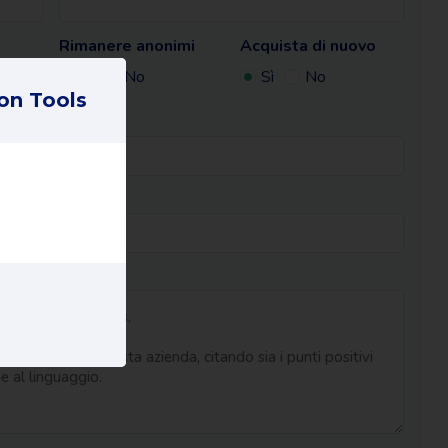
Rimanere anonimi
Acquista di nuovo
Sì
No
Sì
No
on Tools