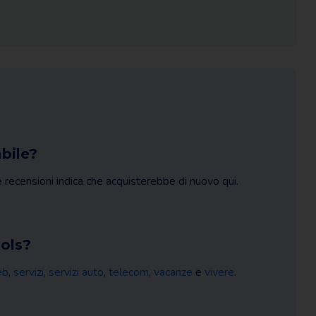
bile?
e recensioni indica che acquisterebbe di nuovo qui.
ools?
eb
,
servizi
,
servizi auto
,
telecom
,
vacanze
e
vivere
.