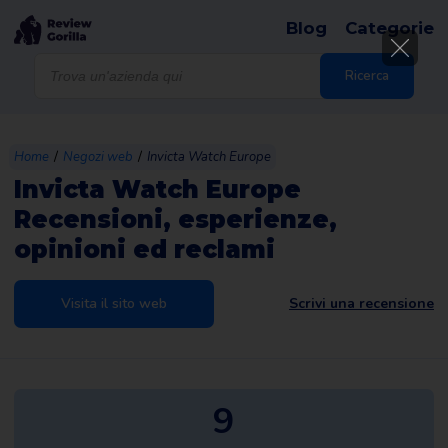
Blog
Categorie
Products
search
Ricerca
/
/
Home
Negozi web
Invicta Watch Europe
Invicta Watch Europe
Recensioni, esperienze,
opinioni ed reclami
Visita il sito web
Scrivi una recensione
9