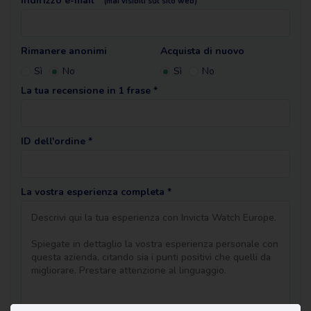
Indirizzo e-mail *
(mai visibili sul sito web)
Rimanere anonimi
Acquista di nuovo
Sì
No
Sì
No
La tua recensione in 1 frase *
ID dell'ordine *
La vostra esperienza completa *