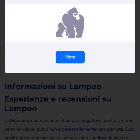
Recensioni su Lampoo
Tutte le recensioni di Lampoo su Review Gorilla sono scritte da
consumatori reali con esperienze reali. Non sono stati redatti da
noi o da altri e riflettono le esperienze del recensore. Leggete
Vista
tutte le recensioni di Lampoo e magari scrivetene una voi stessi
per aiutare gli altri a fare la scelta giusta.
Informazioni su Lampoo
Esperienze e recensioni su
Lampoo
Un’esperienza buona o meno buona è soggettiva, quello che una
persona ritiene buono non è necessariamente vero per tutti. Ecco
perché tutte le recensioni di Lampoo sono suddivise in diverse