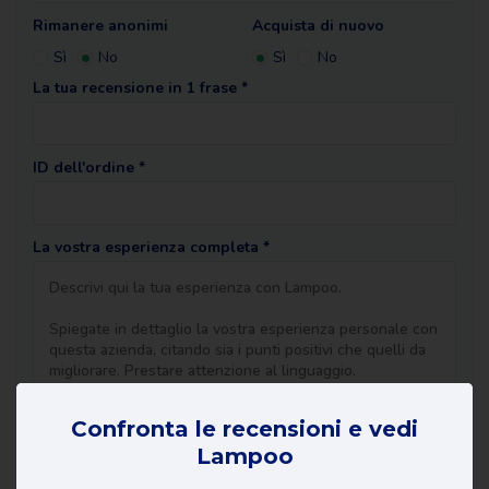
Rimanere anonimi
Acquista di nuovo
Sì
No
Sì
No
La tua recensione in 1 frase *
ID dell'ordine *
La vostra esperienza completa *
Confronta le recensioni e vedi
Lampoo