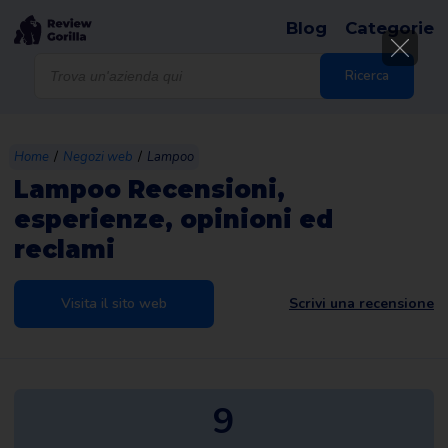
Blog
Categorie
Products
search
Ricerca
/
/
Home
Negozi web
Lampoo
Lampoo Recensioni,
esperienze, opinioni ed
reclami
Visita il sito web
Scrivi una recensione
9