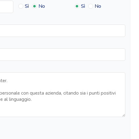
Sì
No
Sì
No