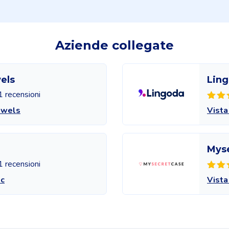
Aziende collegate
els
Lin
1 recensioni
ewels
Vista
Mys
1 recensioni
ec
Vista